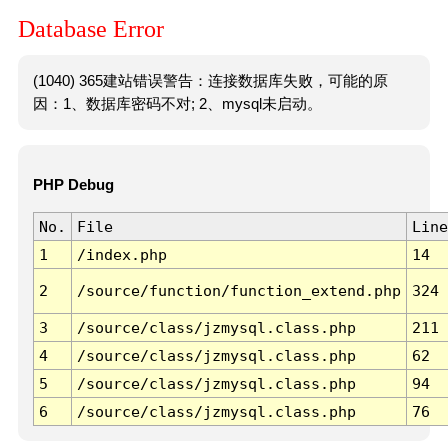
Database Error
(1040) 365建站错误警告：连接数据库失败，可能的原
因：1、数据库密码不对; 2、mysql未启动。
PHP Debug
No.
File
Line
1
/index.php
14
2
/source/function/function_extend.php
324
3
/source/class/jzmysql.class.php
211
4
/source/class/jzmysql.class.php
62
5
/source/class/jzmysql.class.php
94
6
/source/class/jzmysql.class.php
76