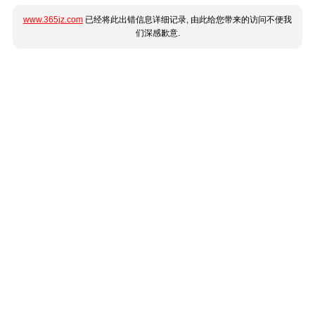
www.365jz.com
已经将此出错信息详细记录, 由此给您带来的访问不便我
们深感歉意.