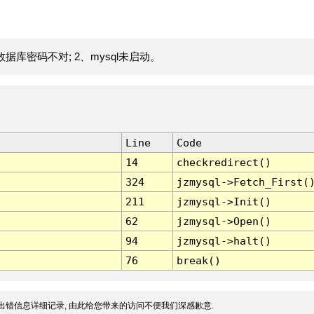
据库密码不对; 2、mysql未启动。
Line
Code
14
checkredirect()
324
jzmysql->Fetch_First(
211
jzmysql->Init()
62
jzmysql->Open()
94
jzmysql->halt()
76
break()
出错信息详细记录, 由此给您带来的访问不便我们深感歉意.