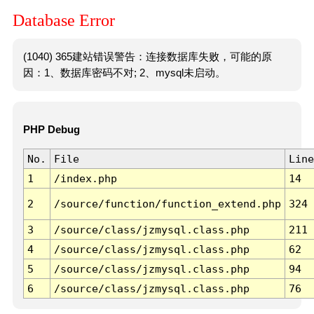
Database Error
(1040) 365建站错误警告：连接数据库失败，可能的原
因：1、数据库密码不对; 2、mysql未启动。
PHP Debug
No.
File
Line
1
/index.php
14
2
/source/function/function_extend.php
324
3
/source/class/jzmysql.class.php
211
4
/source/class/jzmysql.class.php
62
5
/source/class/jzmysql.class.php
94
6
/source/class/jzmysql.class.php
76