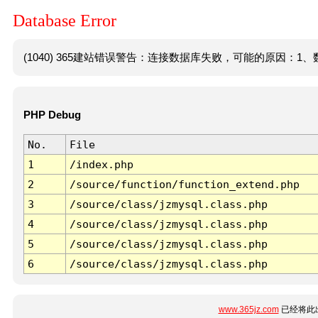
Database Error
(1040) 365建站错误警告：连接数据库失败，可能的原因：1、数
PHP Debug
No.
File
1
/index.php
2
/source/function/function_extend.php
3
/source/class/jzmysql.class.php
4
/source/class/jzmysql.class.php
5
/source/class/jzmysql.class.php
6
/source/class/jzmysql.class.php
www.365jz.com
已经将此