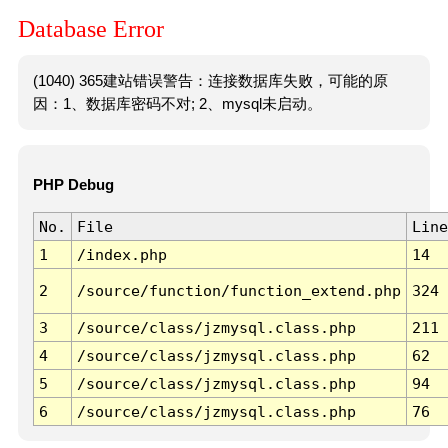
Database Error
(1040) 365建站错误警告：连接数据库失败，可能的原
因：1、数据库密码不对; 2、mysql未启动。
PHP Debug
No.
File
Line
1
/index.php
14
2
/source/function/function_extend.php
324
3
/source/class/jzmysql.class.php
211
4
/source/class/jzmysql.class.php
62
5
/source/class/jzmysql.class.php
94
6
/source/class/jzmysql.class.php
76