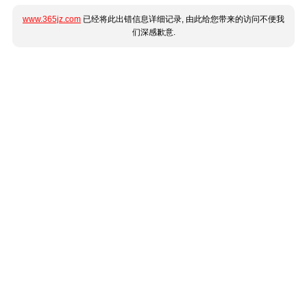
www.365jz.com
已经将此出错信息详细记录, 由此给您带来的访问不便我
们深感歉意.