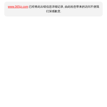
www.365jz.com
已经将此出错信息详细记录, 由此给您带来的访问不便我
们深感歉意.