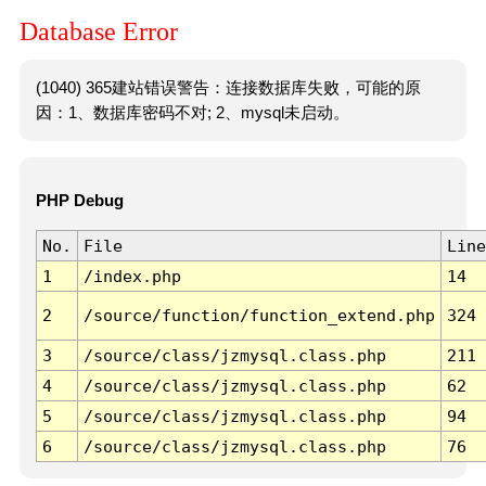
Database Error
(1040) 365建站错误警告：连接数据库失败，可能的原
因：1、数据库密码不对; 2、mysql未启动。
PHP Debug
No.
File
Line
1
/index.php
14
2
/source/function/function_extend.php
324
3
/source/class/jzmysql.class.php
211
4
/source/class/jzmysql.class.php
62
5
/source/class/jzmysql.class.php
94
6
/source/class/jzmysql.class.php
76