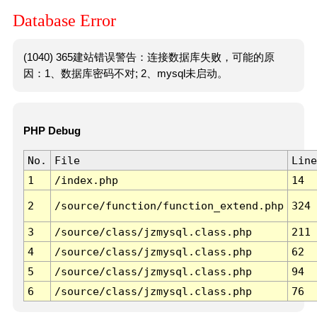
Database Error
(1040) 365建站错误警告：连接数据库失败，可能的原
因：1、数据库密码不对; 2、mysql未启动。
PHP Debug
No.
File
Line
1
/index.php
14
2
/source/function/function_extend.php
324
3
/source/class/jzmysql.class.php
211
4
/source/class/jzmysql.class.php
62
5
/source/class/jzmysql.class.php
94
6
/source/class/jzmysql.class.php
76