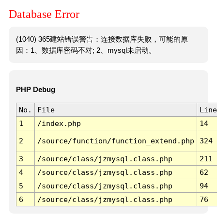
Database Error
(1040) 365建站错误警告：连接数据库失败，可能的原
因：1、数据库密码不对; 2、mysql未启动。
PHP Debug
No.
File
Line
1
/index.php
14
2
/source/function/function_extend.php
324
3
/source/class/jzmysql.class.php
211
4
/source/class/jzmysql.class.php
62
5
/source/class/jzmysql.class.php
94
6
/source/class/jzmysql.class.php
76