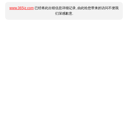
www.365jz.com
已经将此出错信息详细记录, 由此给您带来的访问不便我
们深感歉意.