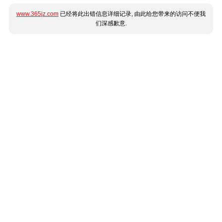
www.365jz.com
已经将此出错信息详细记录, 由此给您带来的访问不便我
们深感歉意.