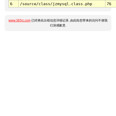
6
/source/class/jzmysql.class.php
76
www.365jz.com
已经将此出错信息详细记录, 由此给您带来的访问不便我
们深感歉意.