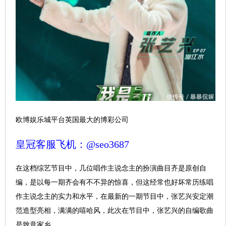
欧博娱乐城平台英国最大的博彩公司
皇冠客服飞机：@seo3687
在这档综艺节目中，几位唱作主说念主的扮演曲目齐是原创自
编，是以每一期齐会有不不异的惊喜，但这经常也好坏常历练唱
作主说念主的实力和水平，在最新的一期节目中，张艺兴安定潮
范造型亮相，满满的嘻哈风，此次在节目中，张艺兴的自编歌曲
是致意家乡。