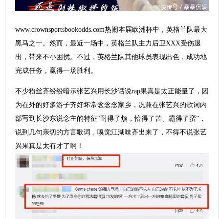
www.crownsportsbookodds.com热闹本届欧洲杯中，英格兰队最大
黑马之一。然而，最近一场中，英格兰队主力后卫XXX受伤退
出，带来不小困扰。不过，英格兰队其他球员表现出色，成功地
完成任务，赢得一场胜利。
不少粉丝齐纷纷暗示张艺兴用长沙话说rap果真是太正能量了，因
为在外的好多游子齐好坏常念念念家乡，况兼在张艺兴的歌词内
部写到长沙东说念主的特征“耐得了烦，恰得了苦、霸得了蛮”，
说到几句亲切的方言歌词，嗅觉江湖味齐出来了，不得不说张艺
兴果真是太有才了啊！