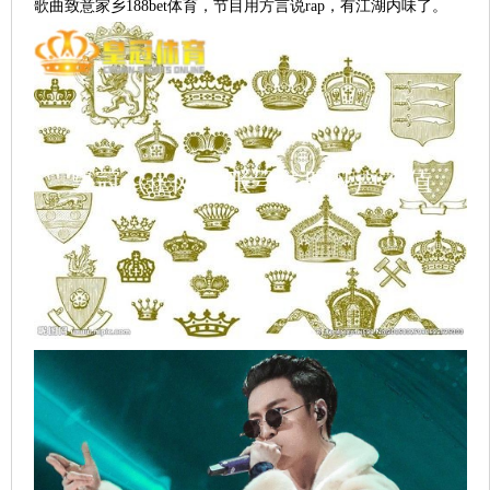
歌曲致意家乡188bet体育，节目用方言说rap，有江湖内味了。