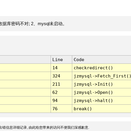
据库密码不对; 2、mysql未启动。
Line
Code
14
checkredirect()
324
jzmysql->Fetch_First(
211
jzmysql->Init()
62
jzmysql->Open()
94
jzmysql->halt()
76
break()
出错信息详细记录, 由此给您带来的访问不便我们深感歉意.