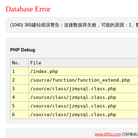
Database Error
(1040) 365建站错误警告：连接数据库失败，可能的原因：1、数
PHP Debug
No.
File
1
/index.php
2
/source/function/function_extend.php
3
/source/class/jzmysql.class.php
4
/source/class/jzmysql.class.php
5
/source/class/jzmysql.class.php
6
/source/class/jzmysql.class.php
www.365jz.com
已经将此