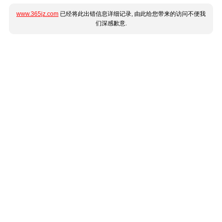
www.365jz.com
已经将此出错信息详细记录, 由此给您带来的访问不便我
们深感歉意.