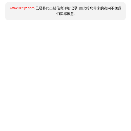
www.365jz.com
已经将此出错信息详细记录, 由此给您带来的访问不便我
们深感歉意.