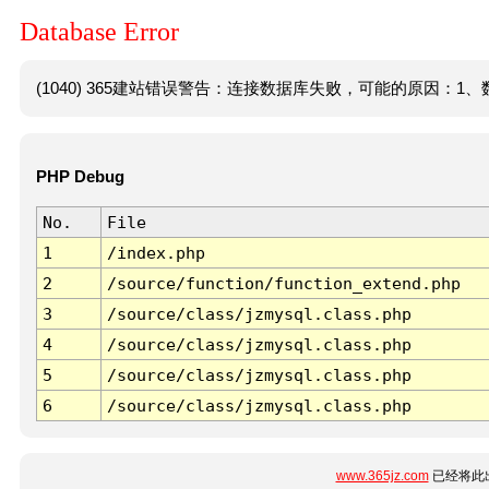
Database Error
(1040) 365建站错误警告：连接数据库失败，可能的原因：1、数
PHP Debug
No.
File
1
/index.php
2
/source/function/function_extend.php
3
/source/class/jzmysql.class.php
4
/source/class/jzmysql.class.php
5
/source/class/jzmysql.class.php
6
/source/class/jzmysql.class.php
www.365jz.com
已经将此