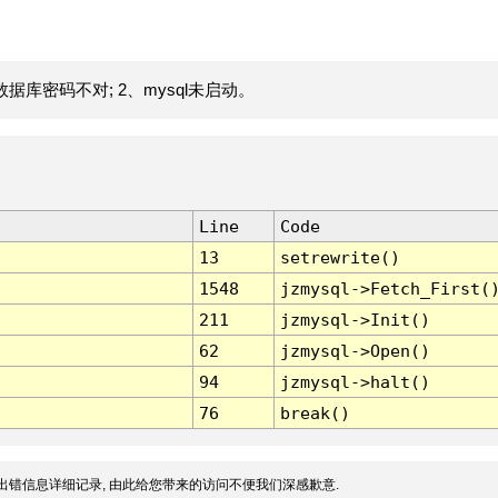
据库密码不对; 2、mysql未启动。
Line
Code
13
setrewrite()
1548
jzmysql->Fetch_First(
211
jzmysql->Init()
62
jzmysql->Open()
94
jzmysql->halt()
76
break()
出错信息详细记录, 由此给您带来的访问不便我们深感歉意.