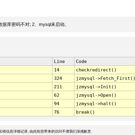
据库密码不对; 2、mysql未启动。
Line
Code
14
checkredirect()
324
jzmysql->Fetch_First(
211
jzmysql->Init()
62
jzmysql->Open()
94
jzmysql->halt()
76
break()
出错信息详细记录, 由此给您带来的访问不便我们深感歉意.