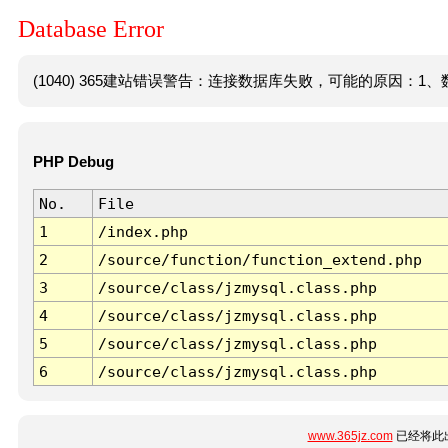
Database Error
(1040) 365建站错误警告：连接数据库失败，可能的原因：1、数
PHP Debug
No.
File
1
/index.php
2
/source/function/function_extend.php
3
/source/class/jzmysql.class.php
4
/source/class/jzmysql.class.php
5
/source/class/jzmysql.class.php
6
/source/class/jzmysql.class.php
www.365jz.com
已经将此