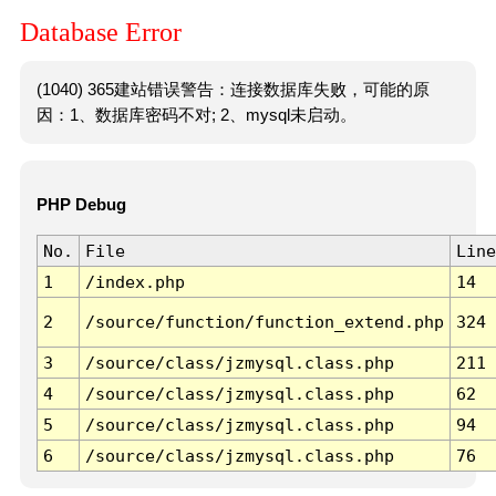
Database Error
(1040) 365建站错误警告：连接数据库失败，可能的原
因：1、数据库密码不对; 2、mysql未启动。
PHP Debug
No.
File
Line
1
/index.php
14
2
/source/function/function_extend.php
324
3
/source/class/jzmysql.class.php
211
4
/source/class/jzmysql.class.php
62
5
/source/class/jzmysql.class.php
94
6
/source/class/jzmysql.class.php
76