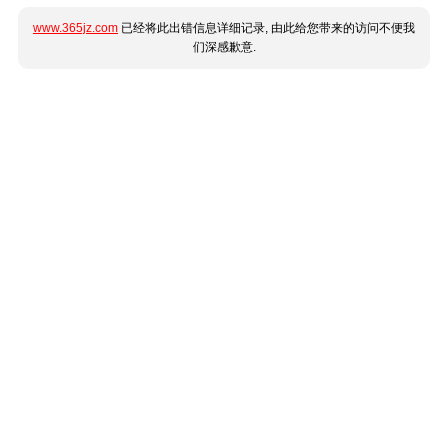
www.365jz.com
已经将此出错信息详细记录, 由此给您带来的访问不便我
们深感歉意.