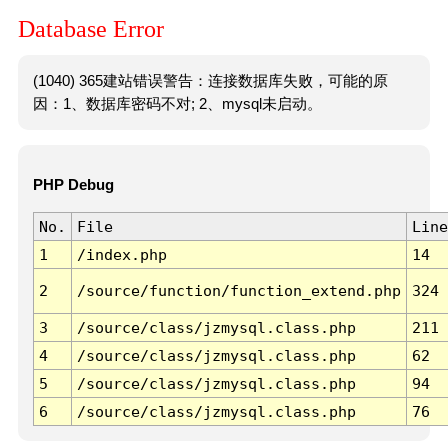
Database Error
(1040) 365建站错误警告：连接数据库失败，可能的原
因：1、数据库密码不对; 2、mysql未启动。
PHP Debug
No.
File
Line
1
/index.php
14
2
/source/function/function_extend.php
324
3
/source/class/jzmysql.class.php
211
4
/source/class/jzmysql.class.php
62
5
/source/class/jzmysql.class.php
94
6
/source/class/jzmysql.class.php
76