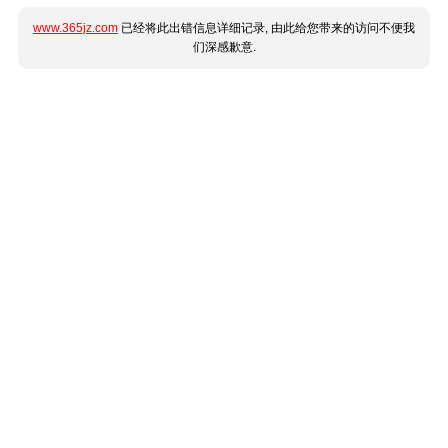
www.365jz.com
已经将此出错信息详细记录, 由此给您带来的访问不便我
们深感歉意.