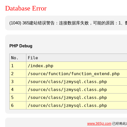
Database Error
(1040) 365建站错误警告：连接数据库失败，可能的原因：1、数
PHP Debug
No.
File
1
/index.php
2
/source/function/function_extend.php
3
/source/class/jzmysql.class.php
4
/source/class/jzmysql.class.php
5
/source/class/jzmysql.class.php
6
/source/class/jzmysql.class.php
www.365jz.com
已经将此