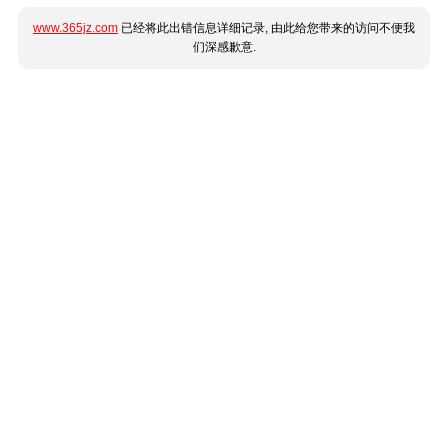
www.365jz.com
已经将此出错信息详细记录, 由此给您带来的访问不便我
们深感歉意.