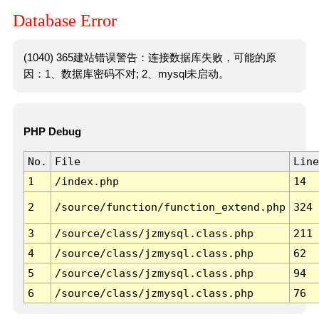
Database Error
(1040) 365建站错误警告：连接数据库失败，可能的原
因：1、数据库密码不对; 2、mysql未启动。
PHP Debug
No.
File
Line
1
/index.php
14
2
/source/function/function_extend.php
324
3
/source/class/jzmysql.class.php
211
4
/source/class/jzmysql.class.php
62
5
/source/class/jzmysql.class.php
94
6
/source/class/jzmysql.class.php
76