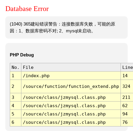
Database Error
(1040) 365建站错误警告：连接数据库失败，可能的原
因：1、数据库密码不对; 2、mysql未启动。
PHP Debug
No.
File
Line
1
/index.php
14
2
/source/function/function_extend.php
324
3
/source/class/jzmysql.class.php
211
4
/source/class/jzmysql.class.php
62
5
/source/class/jzmysql.class.php
94
6
/source/class/jzmysql.class.php
76